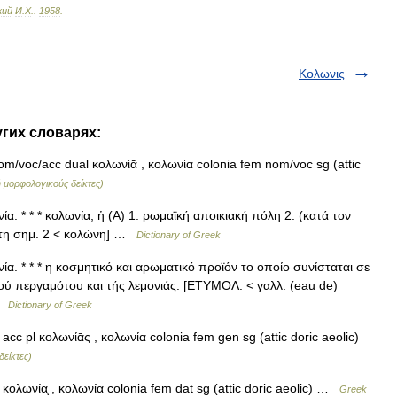
кий
И
.
Х
.
.
1958
.
Κολωνις
угих словарях:
m/voc/acc dual κολωνίᾱ , κολωνία colonia fem nom/voc sg (attic
 μορφολογικούς δείκτες)
α. * * * κολωνία, ἡ (Α) 1. ρωμαϊκή αποικιακή πόλη 2. (κατά τον
ε τη σημ. 2 < κολώνη] …
Dictionary of Greek
ία. * * * η κοσμητικό και αρωματικό προϊόν το οποίο συνίσταται σε
τού περγαμότου και τής λεμονιάς. [ΕΤΥΜΟΛ. < γαλλ. (eau de)
 …
Dictionary of Greek
cc pl κολωνίᾱς , κολωνία colonia fem gen sg (attic doric aeolic)
δείκτες)
ολωνίᾱͅ , κολωνία colonia fem dat sg (attic doric aeolic) …
Greek