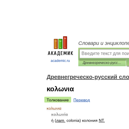
Словари и энциклоп
academic.ru
Древнегреческо-русский словарь
Древнегреческо-русский сл
κολωνια
Толкование
Перевод
κολωνια
κολωνία
ἡ
(
лат
.
colonia
)
колония
NT
.