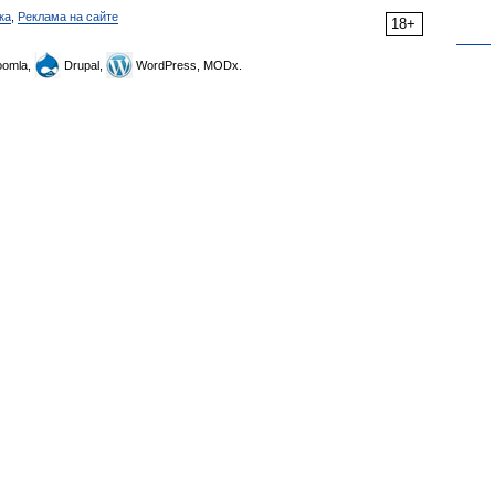
ка
,
Реклама на сайте
18+
omla,
Drupal,
WordPress, MODx.