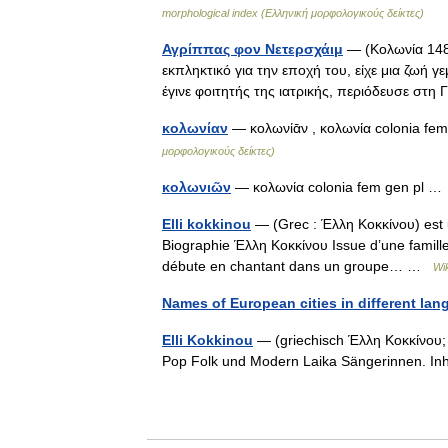
morphological index (Ελληνική μορφολογικούς δείκτες)
Αγρίππας φον Νετερσχάιμ
— (Κολωνία 148
εκπληκτικό για την εποχή του, είχε μια ζωή γ
έγινε φοιτητής της ιατρικής, περιόδευσε στ
κολωνίαν
— κολωνίᾱν , κολωνία colonia fem
μορφολογικούς δείκτες)
κολωνιῶν
— κολωνία colonia fem gen pl 
Elli kokkinou
— (Grec : Έλλη Κοκκίνου) est u
Biographie Έλλη Κοκκίνου Issue d’une famille 
débute en chantant dans un groupe… …
Wi
Names of European cities in different la
Elli Kokkinou
— (griechisch Έλλη Κοκκίνου; *
Pop Folk und Modern Laika Sängerinnen. In