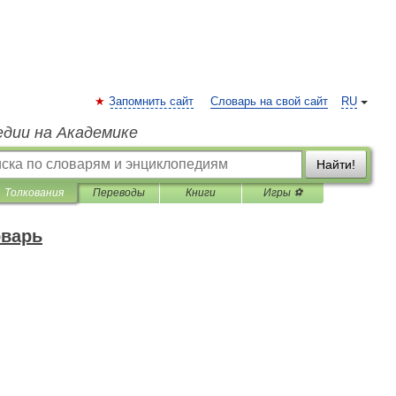
Запомнить сайт
Словарь на свой сайт
RU
едии на Академике
Найти!
Толкования
Переводы
Книги
Игры ⚽
оварь