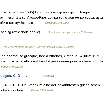
6 – Γκρενόμπλ 1535).Γερμανός ιατροφιλόσοφος. Πνεύμα
εμάτη περιπέτειες. Ακολούθησε αρχικά τον στρατιωτικό τομέα, μετά
η Γαλλία και την Ισπανία,… …
Dictionary of Greek
 acc sg (attic doric aeolic) …
Greek morphological index (Ελληνική
…
Greek morphological index (Ελληνική μορφολογικούς δείκτες)
ne chanteuse grecque, née à Athènes, Grèce le 24 juillet 1970.
de musiciens, elle s’est très tôt passionnée pour la chanson. Elle
kipédia en Français
nguages: C–D
— v · d · …
Wikipedia
 24. Juli 1970 in Athen) ist eine der bekanntesten griechischen
haltsverzeichnis …
Deutsch Wikipedia