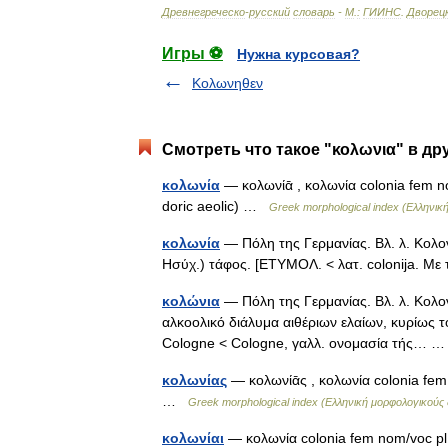
Древнегреческо
-
русский
словарь
-
М
.
:
ГИИНС
.
Дворец
Игры ⚽
Нужна курсовая?
Κολωνηθεν
Смотреть что такое "κολωνια" в др
κολωνία
— κολωνίᾱ , κολωνία colonia fem no
doric aeolic) …
Greek morphological index (Ελληνική
κολωνία
— Πόλη της Γερμανίας. Βλ. λ. Κολονί
Ησύχ.) τάφος. [ΕΤΥΜΟΛ. < λατ. colonija. Μ
κολώνια
— Πόλη της Γερμανίας. Βλ. λ. Κολον
αλκοολικό διάλυμα αιθέριων ελαίων, κυρίως 
Cologne < Cologne, γαλλ. ονομασία τής…
κολωνίας
— κολωνίᾱς , κολωνία colonia fem a
…
Greek morphological index (Ελληνική μορφολογικούς 
κολωνίαι
— κολωνία colonia fem nom/voc pl κ